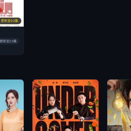
更新至03集
更新至03集