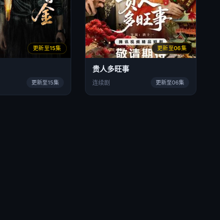
更新至15集
更新至06集
贵人多旺事
连续剧
更新至15集
更新至06集