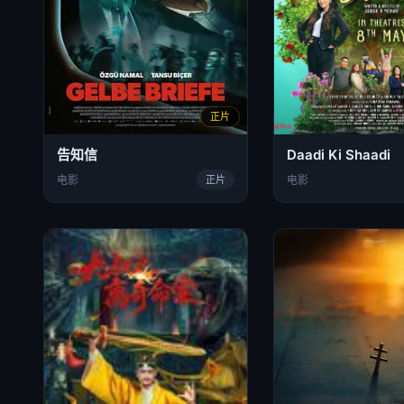
正片
告知信
Daadi Ki Shaadi
电影
电影
正片