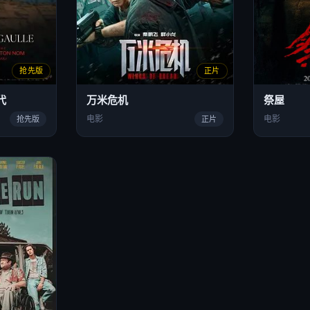
抢先版
正片
代
万米危机
祭屋
电影
电影
抢先版
正片